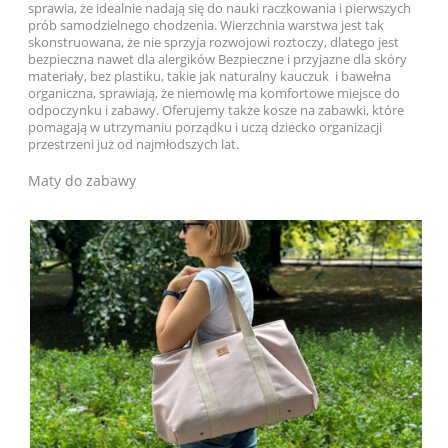
sprawia, że idealnie nadają się do nauki raczkowania i pierwszych
prób samodzielnego chodzenia. Wierzchnia warstwa jest tak
skonstruowana, że nie sprzyja rozwojowi roztoczy, dlatego jest
bezpieczna nawet dla alergików Bezpieczne i przyjazne dla skóry
materiały, bez plastiku, takie jak naturalny kauczuk i bawełna
organiczna, sprawiają, że niemowlę ma komfortowe miejsce do
odpoczynku i zabawy. Oferujemy także kosze na zabawki, które
pomagają w utrzymaniu porządku i uczą dziecko organizacji
przestrzeni już od najmłodszych lat.
Maty do zabawy