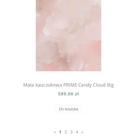
Mata kauczukowa PRIME Candy Cloud Big
589,00 zł
Do koszyka
«
1
2
3
4
»